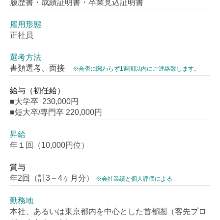
履歴書・成績証明書・卒業見込証明書
雇用形態
正社員
選考方法
書類選考、面接
※合否に関わらず1週間以内にご連絡致します。
給与（初任給）
■大学卒 230,000円
■短大卒/専門卒 220,000円
昇給
年１回（10,000円位）
賞与
年2回（計3～4ヶ月分）
※会社業績と個人評価による
勤務地
本社、あるいは東京都内を中心とした首都圏（客先プロ